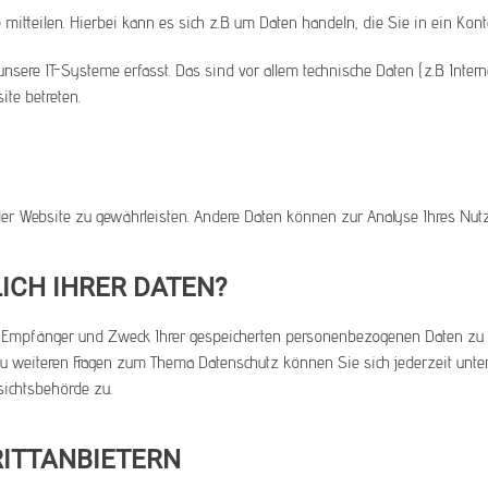
itteilen. Hierbei kann es sich z.B. um Daten handeln, die Sie in ein Kont
ere IT-Systeme erfasst. Das sind vor allem technische Daten (z.B. Intern
ite betreten.
ng der Website zu gewährleisten. Andere Daten können zur Analyse Ihres Nu
ICH IHRER DATEN?
t, Empfänger und Zweck Ihrer gespeicherten personenbezogenen Daten zu e
 zu weiteren Fragen zum Thema Datenschutz können Sie sich jederzeit un
sichtsbehörde zu.
RITTANBIETERN