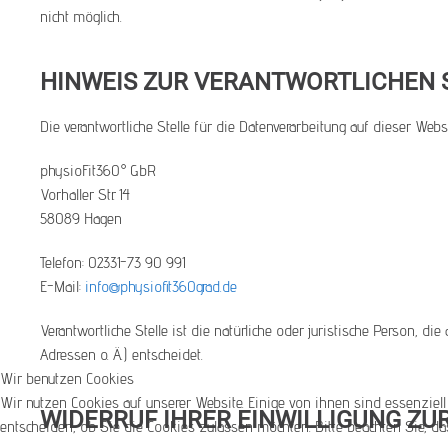
nicht möglich.
HINWEIS ZUR VERANTWORTLICHEN 
Die verantwortliche Stelle für die Datenverarbeitung auf dieser Websi
physioFit360° GbR
Vorhaller Str. 14
58089 Hagen
Telefon: 02331-73 90 991
E-Mail:
info@physiofit360grad.de
Verantwortliche Stelle ist die natürliche oder juristische Person,
Adressen o. Ä.) entscheidet.
Wir benutzen Cookies
Wir nutzen Cookies auf unserer Website. Einige von ihnen sind essenziell
WIDERRUF IHRER EINWILLIGUNG Z
entscheiden, ob Sie die Cookies zulassen möchten. Bitte beachten Sie, da