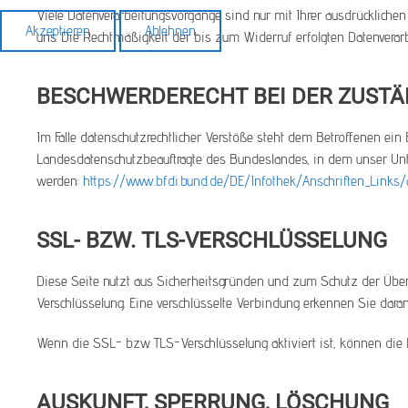
Viele Datenverarbeitungsvorgänge sind nur mit Ihrer ausdrücklichen 
Akzeptieren
Ablehnen
uns. Die Rechtmäßigkeit der bis zum Widerruf erfolgten Datenverar
BESCHWERDERECHT BEI DER ZUST
Im Falle datenschutzrechtlicher Verstöße steht dem Betroffenen ein
Landesdatenschutzbeauftragte des Bundeslandes, in dem unser Un
werden:
https://www.bfdi.bund.de/DE/Infothek/Anschriften_Links/
SSL- BZW. TLS-VERSCHLÜSSELUNG
Diese Seite nutzt aus Sicherheitsgründen und zum Schutz der Übert
Verschlüsselung. Eine verschlüsselte Verbindung erkennen Sie daran
Wenn die SSL- bzw. TLS-Verschlüsselung aktiviert ist, können die D
AUSKUNFT, SPERRUNG, LÖSCHUNG