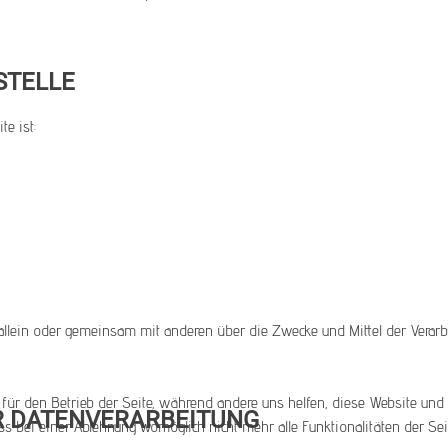
STELLE
te ist:
 die allein oder gemeinsam mit anderen über die Zwecke und Mittel der Ve
 für den Betrieb der Seite, während andere uns helfen, diese Website und 
UR DATENVERARBEITUNG
ss bei einer Ablehnung womöglich nicht mehr alle Funktionalitäten der Sei